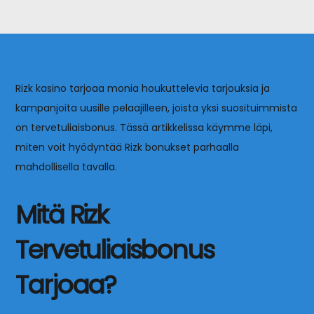
Rizk kasino tarjoaa monia houkuttelevia tarjouksia ja
kampanjoita uusille pelaajilleen, joista yksi suosituimmista
on tervetuliaisbonus. Tässä artikkelissa käymme läpi,
miten voit hyödyntää Rizk bonukset parhaalla
mahdollisella tavalla.
Mitä Rizk
Tervetuliaisbonus
Tarjoaa?