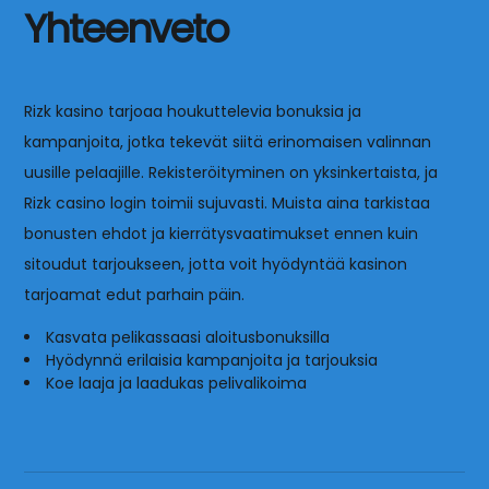
Yhteenveto
Rizk kasino tarjoaa houkuttelevia bonuksia ja
kampanjoita, jotka tekevät siitä erinomaisen valinnan
uusille pelaajille. Rekisteröityminen on yksinkertaista, ja
Rizk casino login toimii sujuvasti. Muista aina tarkistaa
bonusten ehdot ja kierrätysvaatimukset ennen kuin
sitoudut tarjoukseen, jotta voit hyödyntää kasinon
tarjoamat edut parhain päin.
Kasvata pelikassaasi aloitusbonuksilla
Hyödynnä erilaisia kampanjoita ja tarjouksia
Koe laaja ja laadukas pelivalikoima