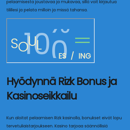
pelaamisesta joustavaa ja mukavaa, sillä voit kirjautua
tilillesi ja pelata milloin ja missä tahansa.
Hyödynnä Rizk Bonus ja
Kasinoseikkailu
Kun aloitat pelaamisen Rizk kasinolla, bonukset eivät lopu
tervetuliaistarjoukseen. Kasino tarjoaa säännöllisiä