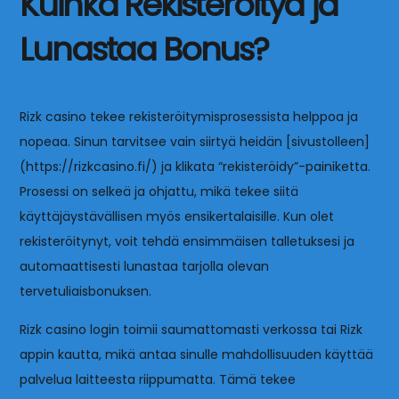
Kuinka Rekisteröityä ja
Lunastaa Bonus?
Rizk casino tekee rekisteröitymisprosessista helppoa ja
nopeaa. Sinun tarvitsee vain siirtyä heidän [sivustolleen]
(https://rizkcasino.fi/) ja klikata “rekisteröidy”-painiketta.
Prosessi on selkeä ja ohjattu, mikä tekee siitä
käyttäjäystävällisen myös ensikertalaisille. Kun olet
rekisteröitynyt, voit tehdä ensimmäisen talletuksesi ja
automaattisesti lunastaa tarjolla olevan
tervetuliaisbonuksen.
Rizk casino login toimii saumattomasti verkossa tai Rizk
appin kautta, mikä antaa sinulle mahdollisuuden käyttää
palvelua laitteesta riippumatta. Tämä tekee