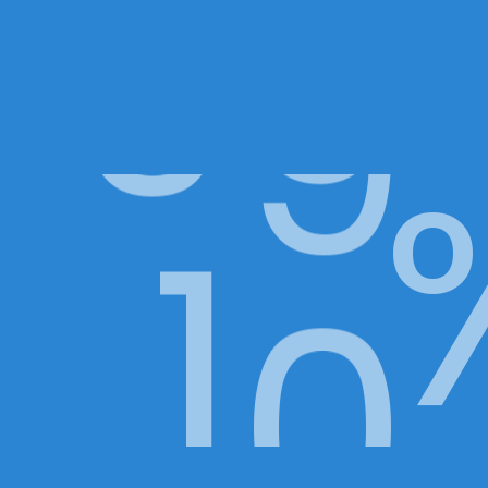
9
9
1
0
hola@soul.com.uy