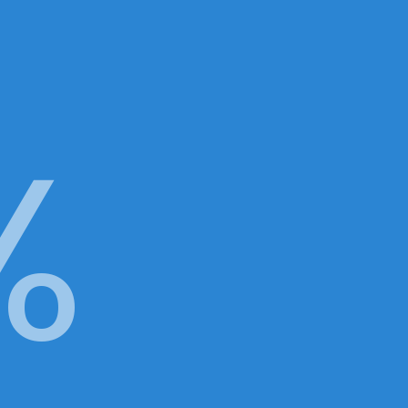
%
0
UY
Uruguay
José Ellauri 1232
(+598) 27069433
PY
PARAGUAY